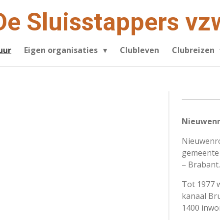
De Sluisstappers vz
uur
Eigen organisaties
Clubleven
Clubreizen
Nieuwen
Nieuwenro
gemeente 
– Brabant.
Tot 1977 
kanaal Br
1400 inwo