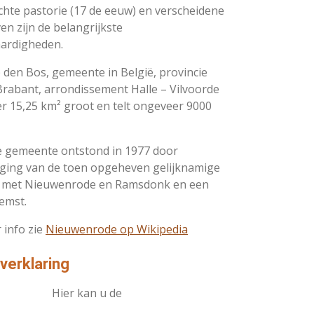
hte pastorie (17 de eeuw) en verscheidene
n zijn de belangrijkste
ardigheden.
 den Bos, gemeente in België, provincie
Brabant, arrondissement Halle – Vilvoorde
r 15,25 km² groot en telt ongeveer 9000
e gemeente ontstond in 1977 door
ing van de toen opgeheven gelijknamige
 met Nieuwenrode en Ramsdonk en een
emst.
 info zie
Nieuwenrode op Wikipedia
 verklaring
Hier kan u de