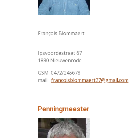
François Blommaert
Ipsvoordestraat 67
1880 Nieuwenrode
GSM: 0472/245678
mail
francoisblommaert27@gmail.com
Penningmeester