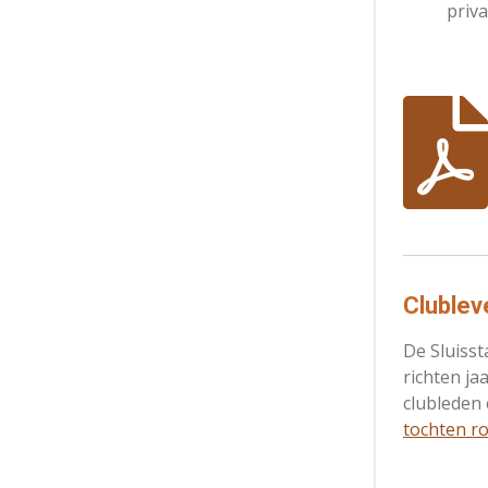
priv
Clublev
De Sluiss
richten ja
clubleden
tochten 