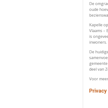
De omgrac
oude hoeve
bezienswa
Kapelle op
Vlaams – 
is ongevee
inwoners.
De huidig
samenvoeg
gemeente
deel van Z
Voor meer
Privacy